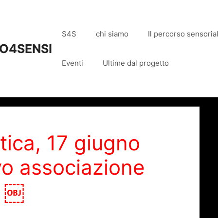
S4S
chi siamo
Il percorso sensoria
O4SENSI
Eventi
Ultime dal progetto
tica, 17 giugno
vo associazione
o ￼